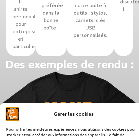
t-
discute
préférée
notre boîte à
shirts
!
dans la
outils : stylos,
personnalisés
bonne
carnets, clés
pour
boîte !
USB
entreprises
personnalisés.
et
particuliers
Des exemples de rendu :
Gérer les cookies
Pour offrir les meilleures expériences, nous utilisons des cookies pour
stocker et/ou accéder aux informations des appareils. Le fait de