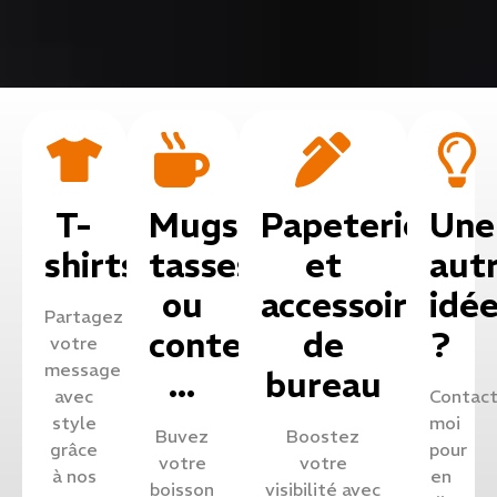
T-
Mugs,
Papeterie
Une
shirts
tasses
et
aut
ou
accessoires
idé
Partagez
contenants
de
?
votre
message
...
bureau
avec
Contac
style
moi
Buvez
Boostez
grâce
pour
votre
votre
à nos
en
boisson
visibilité avec