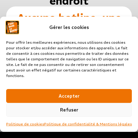
endroit
Aucune hotline, une
seule équipe, un seul
Gérer les cookies
référent
Pour offrir les meilleures expériences, nous utilisons des cookies
pour stocker et/ou accéder aux informations des appareils. Le fait
Proche de vous
de consentir à ces cookies nous permettra de traiter des données
telles que le comportement de navigation ou les ID uniques sur ce
L’agence C’est dans la boîte de Com est la
site. Le fait de ne pas consentir ou de retirer son consentement
peut avoir un effet négatif sur certaines caractéristiques et
mieux placée pour vous servir dans la
fonctions.
région Thionvilloise car je suis d’ici, comme
vous.
Accepter
Refuser
Politique de cookies
Politique de confidentialité & Mentions légales