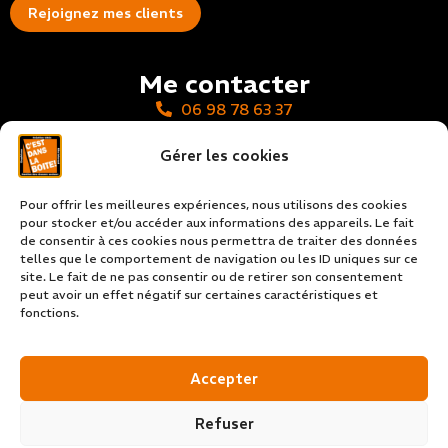
Rejoignez mes clients
Me contacter
06 98 78 63 37
contact@cestdanslaboite.com
Gérer les cookies
Mes réseaux sociaux
Pour offrir les meilleures expériences, nous utilisons des cookies
pour stocker et/ou accéder aux informations des appareils. Le fait
de consentir à ces cookies nous permettra de traiter des données
Mon adresse
telles que le comportement de navigation ou les ID uniques sur ce
site. Le fait de ne pas consentir ou de retirer son consentement
16 Rue des Mésanges, 57570 Cattenom
peut avoir un effet négatif sur certaines caractéristiques et
Du lundi au samedi de 9h à 18h
fonctions.
© 2021-2026 C’est dans la boîte de Com
Accepter
Politique de confidentialité & Mentions légales
Refuser